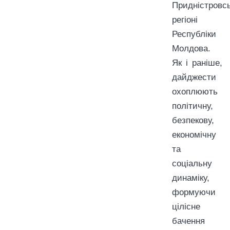
Придністровс
регіоні
Республіки
Молдова.
Як і раніше,
дайджести
охоплюють
політичну,
безпекову,
економічну
та
соціальну
динаміку,
формуючи
цілісне
бачення