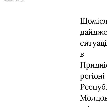
конвергенції
Щоміс
дайдже
ситуаці
в
Придні
регіоні
Респуб
Молдов