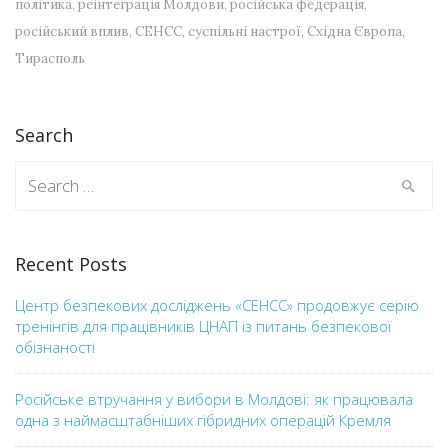
політика
,
реінтеграція Молдови
,
російська федерація
,
російський вплив
,
СЕНСС
,
суспільні настрої
,
Східна Європа
,
Тирасполь
Search
Search for:
Recent Posts
Центр безпекових досліджень «СЕНСС» продовжує серію
тренінгів для працівників ЦНАП із питань безпекової
обізнаності
Російське втручання у вибори в Молдові: як працювала
одна з наймасштабніших гібридних операцій Кремля