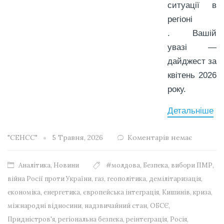
ситуації в
регіоні
. Вашій
увазі —
дайджест за
квітень 2026
року.
Детальніше
"СЕНСС"
5 Травня, 2026
Коментарів немає
Аналітика
,
Новини
#молдова
,
Безпека
,
вибори ПМР
,
війна Росії проти України
,
газ
,
геополітика
,
демілітаризація
,
економіка
,
енергетика
,
європейська інтеграція
,
Кишинів
,
криза
,
міжнародні відносини
,
надзвичайний стан
,
ОБСЄ
,
Придністров'я
,
регіональна безпека
,
реінтеграція
,
Росія
,