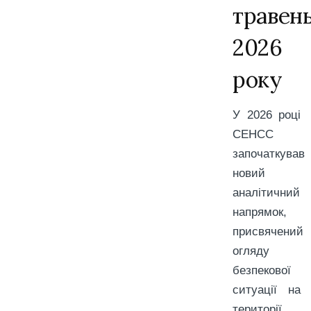
травен
2026
року
У 2026 році
СЕНСС
започаткував
новий
аналітичний
напрямок,
присвячений
огляду
безпекової
ситуації на
території