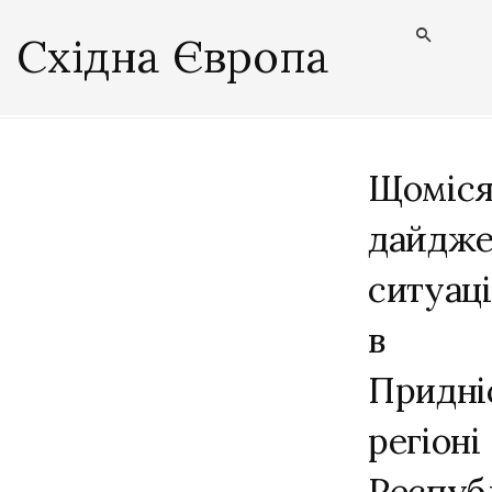
Східна Європа
Щоміс
дайдже
ситуаці
в
Придні
регіоні
Респуб