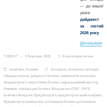
— до вашої
уваги
дайджест
за лютий
2026 року
.
Детальніше
"СЕНСС"
5 Березня, 2026
Коментарів немає
Аналітика
,
Новини
#молдова
,
безпекова ситуація
,
гібридні загрози
,
дайджест безпеки
,
дипломатія
,
економіка
Придністров’я
,
енергетична безпека
,
інформаційний простір
,
Кишинів
,
міжнародна безпека
,
Молдавська ГРЕС
,
ОБСЄ
,
політика Молдови
,
Придністров'я
,
придністровський конфлікт
,
Придністровський регіон
,
регіональна безпека
,
регіональна