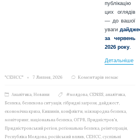
публікацію
цих оглядів
— до вашої
уваги
дайдже
за червень
2026 року
.
Детальніше
"СЕНСС"
7 Липня, 2026
Коментарів немає
Аналітика
,
Новини
#молдова
,
CENSS
,
аналітика
,
Безпека
,
безпекова ситуація
,
гібридні загрози
,
дайджест
,
економічна криза
,
Кишинів
,
конфлікти
,
міжнародна безпека
,
моніторинг
,
національна безпека
,
ОГРВ
,
Придністров'я
,
Придністровський регіон
,
регіональна безпека
,
реінтеграція
,
Республіка Молдова
,
російський вплив
,
СЕНСС
,
суспільні