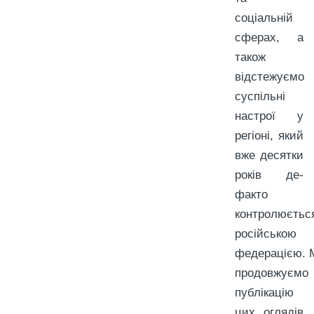
соціальній
сферах, а
також
відстежуємо
суспільні
настрої у
регіоні, який
вже десятки
років де-
факто
контролюєтьс
російською
федерацією. 
продовжуємо
публікацію
цих оглядів