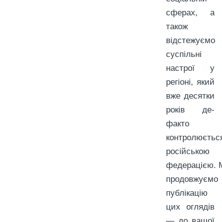
сферах, а
також
відстежуємо
суспільні
настрої у
регіоні, який
вже десятки
років де-
факто
контролюєтьс
російською
федерацією. 
продовжуємо
публікацію
цих оглядів
— до вашої