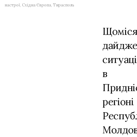
настрої
,
Східна Європа
,
Тирасполь
Щоміс
дайдже
ситуаці
в
Придні
регіоні
Респуб
Молдов