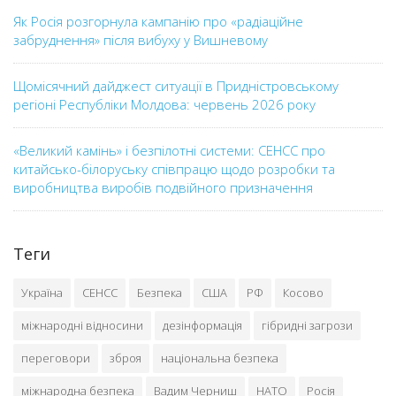
Як Росія розгорнула кампанію про «радіаційне
забруднення» після вибуху у Вишневому
Щомісячний дайджест ситуації в Придністровському
регіоні Республіки Молдова: червень 2026 року
«Великий камінь» і безпілотні системи: СЕНСС про
китайсько-білоруську співпрацю щодо розробки та
виробництва виробів подвійного призначення
Теги
Україна
СЕНСС
Безпека
США
РФ
Косово
міжнародні відносини
дезінформація
гібридні загрози
переговори
зброя
національна безпека
міжнародна безпека
Вадим Черниш
НАТО
Росія