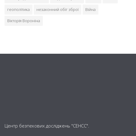
геополітика
незаконний обіг зброї
Війна
Вікторія Вороніна
Центр безпекових досліджень "СЕНСС".