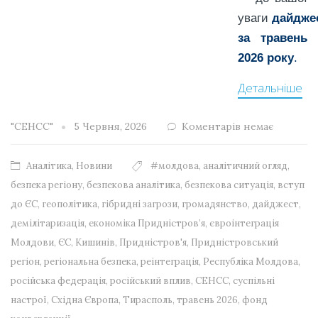
уваги
дайдже
за травень
2026 року
.
Детальніше
"СЕНСС"
5 Червня, 2026
Коментарів немає
Аналітика
,
Новини
#молдова
,
аналітичний огляд
,
безпека регіону
,
безпекова аналітика
,
безпекова ситуація
,
вступ
до ЄС
,
геополітика
,
гібридні загрози
,
громадянство
,
дайджест
,
демілітаризація
,
економіка Придністров’я
,
євроінтеграція
Молдови
,
ЄС
,
Кишинів
,
Придністров'я
,
Придністровський
регіон
,
регіональна безпека
,
реінтеграція
,
Республіка Молдова
,
російська федерація
,
російський вплив
,
СЕНСС
,
суспільні
настрої
,
Східна Європа
,
Тирасполь
,
травень 2026
,
фонд