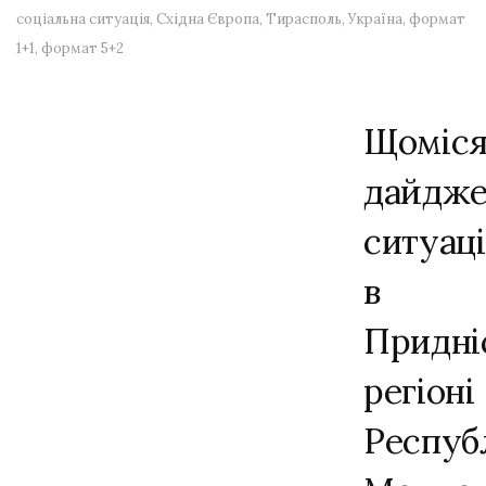
соціальна ситуація
,
Східна Європа
,
Тирасполь
,
Україна
,
формат
1+1
,
формат 5+2
Щоміс
дайдже
ситуаці
в
Придні
регіоні
Респуб