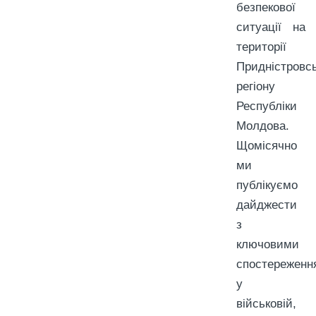
безпекової
ситуації на
території
Придністровсь
регіону
Республіки
Молдова.
Щомісячно
ми
публікуємо
дайджести
з
ключовими
спостереженн
у
військовій,