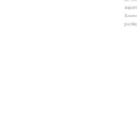
нарат
Kosov
російс