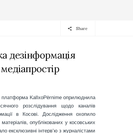
Share
ка дезінформація
 медіапростір
платформа
KallxoPërnime
оприлюднила
ісячного розслідування щодо каналів
мації в Косові. Дослідження охопило
 матеріалів, опублікованих у косовських
ало ексклюзивні інтерв’ю з журналістами