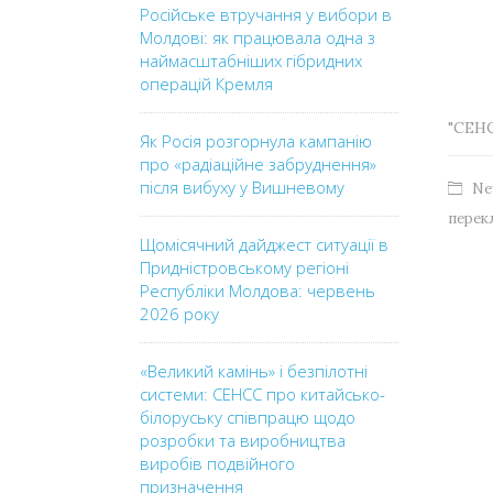
Російське втручання у вибори в
Молдові: як працювала одна з
наймасштабніших гібридних
операцій Кремля
"СЕН
Як Росія розгорнула кампанію
про «радіаційне забруднення»
після вибуху у Вишневому
Ne
перек
Щомісячний дайджест ситуації в
Придністровському регіоні
Республіки Молдова: червень
2026 року
«Великий камінь» і безпілотні
системи: СЕНСС про китайсько-
білоруську співпрацю щодо
розробки та виробництва
виробів подвійного
призначення