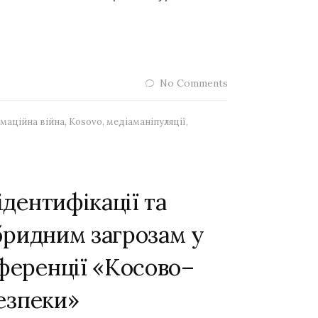
No Comments
маційна війна
,
Kosovo
,
медіаманіпуляції
,
ідентифікації та
ібридним загрозам у
ференції «Косово–
безпеки»