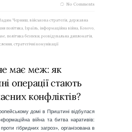
No Comments
Вадим Черниш
,
військова стратегія
,
державна
шня політика
,
Ізраїль
,
інформаційна війна
,
Kosovo
,
nse
,
політика безпеки
,
розвідувальна дипломатія
,
слення
,
стратегічні комунікації
не має меж: як
ні операції стають
асних конфліктів?
ропейському домі в Приштині відбулася
Інформаційна війна та битва наративів:
 проти гібридних загроз», організована в