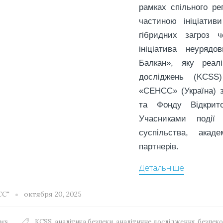
рамках спільного ре
частиною ініціатив
гібридних загроз ч
ініціатива неурядо
Балкан», яку реал
досліджень (KCSS
«СЕНСС» (Україна) 
та Фонду Відкрито
Учасниками події 
суспільства, акад
партнерів.
Детальніше
СС"
октября 20, 2025
ws
KCSS
,
аналітика безпеки
,
аналітичне дослідження
,
безпеко