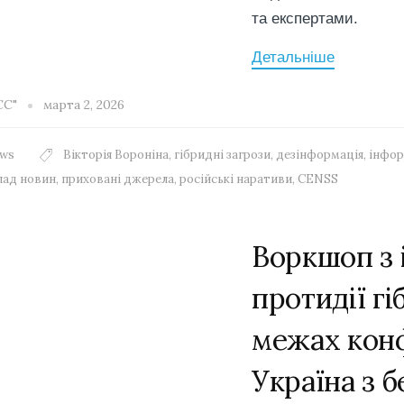
та експертами.
Детальніше
СС"
марта 2, 2026
ws
Вікторія Вороніна
,
гібридні загрози
,
дезінформація
,
інфор
лад новин
,
приховані джерела
,
російські наративи
,
CENSS
Воркшоп з 
протидії г
межах кон
Україна з 