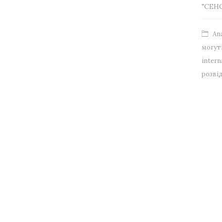
"СЕН
Ana
могут
intern
розвід