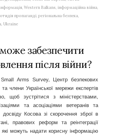
інформація
,
Western Balkans
,
інформаційна війна
,
отидія пропаганді
,
регіональна безпека
,
а
,
Ukraine
 може забезпечити
овлення після війни?
 Small Arms Survey,
Центр безпекових
та члени Української мережи експертів
во
, щоб зустрітися з міністерствами,
ізаціями та асоціаціями ветеранів та
 досвіду Косова зі скорочення зброї в
тані, правових реформ та реінтеграції
 які можуть надати корисну інформацію