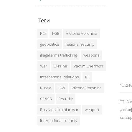
Теги
РФ
KGB
Victoriia Voronina
geopolitics
national security
illegal arms trafficking
weapons
War
Ukraine
Vadym Chernysh
international relations
RF
"СЕН
Russia
USA
Viktoria Voronina
CENSS
Security
Ne
дезін
Russian-Ukrainian war
weapon
співп
international security