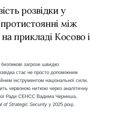
ість розвідки у
протистоянні між
на прикладі Косово і
е безпекові загрози швидко
звідка стає не просто
допоміжним
ійним інструментом національної сили.
ить червоною ниткою через аналітичну
вної Ради СЕНСС
Вадима Черниша,
l of Strategic Security
у 2025 році.