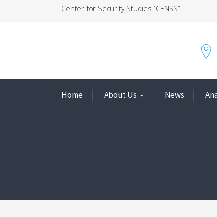
Center for Security Studies “CENSS”.
Home
About Us
News
Ana