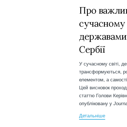
Про важлив
сучасному 
державами 
Сербії
У сучасному світі, д
трансформуються, ро
елементом, а самост
Цей висновок
проход
статтю Голови Кері
опубліковану у
Journa
Детальніше