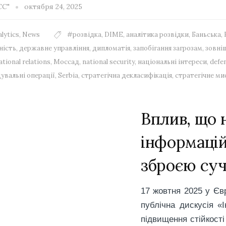
СС"
октября 24, 2025
lytics
,
News
#розвідка
,
DIME
,
аналітика розвідки
,
Баньська
,
ність
,
державне управління
,
дипломатія
,
запобігання загрозам
,
зовні
ational relations
,
Моссад
,
national security
,
національні інтереси
,
defe
увальні операції
,
Serbia
,
стратегічна декласифікація
,
стратегічне ми
Вплив, що 
інформацій
зброєю суч
17 жовтня 2025 у Єв
публічна дискусія «
підвищення стійкості