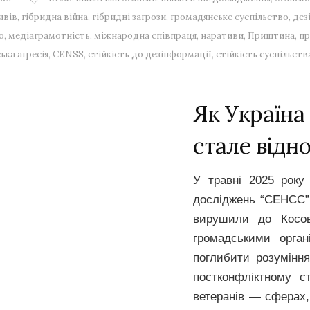
ивів
,
гібридна війна
,
гібридні загрози
,
громадянське суспільство
,
дез
o
,
медіаграмотність
,
міжнародна співпраця
,
наративи
,
Приштина
,
пр
ька агресія
,
CENSS
,
стійкість до дезінформації
,
стійкість суспільств
Як Україна
стале відн
У травні 2025 року
досліджень “СЕНСС”
вирушили до
Косо
громадськими орган
поглибити розуміння
постконфліктному с
ветеранів — сферах,