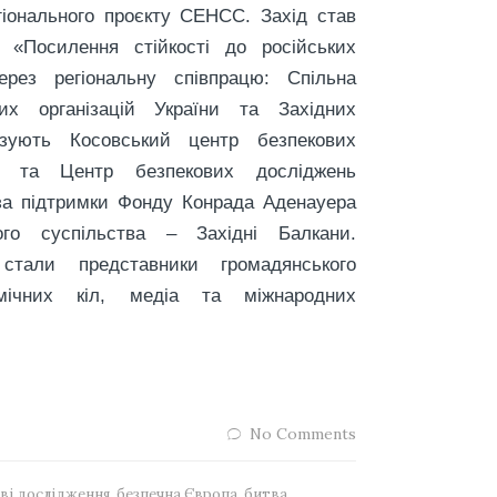
гіонального проєкту СЕНСС. Захід став
и «Посилення стійкості до російських
ерез регіональну співпрацю: Спільна
вих організацій України та Західних
ізують Косовський центр безпекових
) та Центр безпекових досліджень
за підтримки Фонду Конрада Аденауера
го суспільства – Західні Балкани.
стали представники громадянського
емічних кіл, медіа та міжнародних
No Comments
ві дослідження
,
безпечна Європа
,
битва