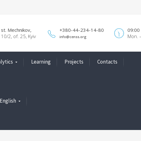
st. Mechnikov,
+380-44-234-14-80
09:00
10/2, of. 25, Kyiv
Mon. –
info@censs.org
lytics
Learning
Projects
Contacts
English