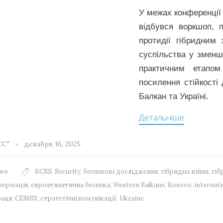
У межах конференції 
відбувся воркшоп, 
протидії гібридним 
суспільства у зменш
практичним етапом
посилення стійкості 
Балкан та Україні.
Детальніше
СС"
декабря 16, 2025
ws
KCSS
,
Security
,
безпекові дослідження
,
гібридна війна
,
гіб
формація
,
євроатлантична безпека
,
Western Balkans
,
Kosovo
,
internati
раця
,
CENSS
,
стратегічні комунікації
,
Ukraine